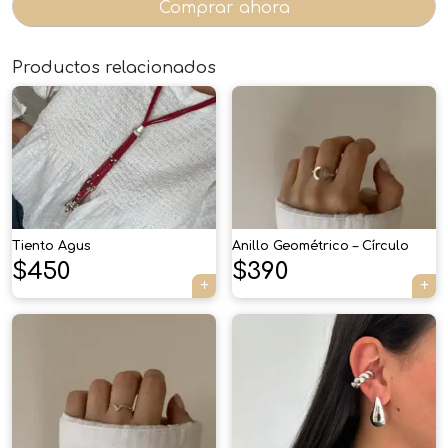
Comprar ahora
Productos relacionados
×
Tiento Agus
Anillo Geométrico – Círculo
$
450
$
390
Tu carrito está vacío.
Agregá un producto y aparecerá acá
automáticamente.