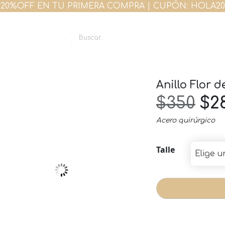
20%OFF EN TU PRIMERA COMPRA | CUPÓN: HOLA20
s Accesorios
Anillo Flor 
El
$
350
$
2
Acero quirúrgico
pr
ori
Talle
era
$35