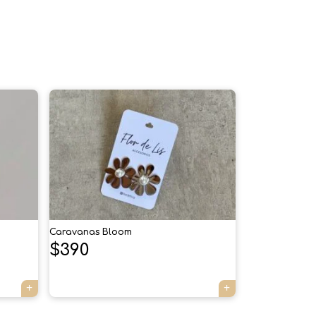
×
Caravanas Bloom
$
390
Tu carrito está vacío.
Agregá un producto y aparecerá acá
automáticamente.