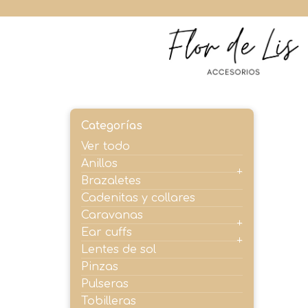
Ir
al
contenido
Flor de Li
Categorías
Ver todo
Anillos
Brazaletes
Cadenitas y collares
Caravanas
Ear cuffs
Lentes de sol
Pinzas
Pulseras
Tobilleras