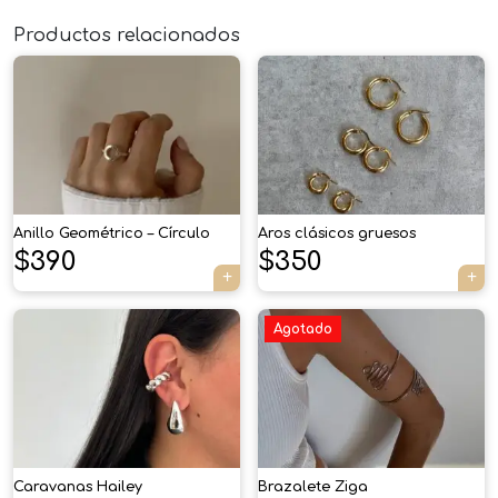
Productos relacionados
×
Anillo Geométrico – Círculo
Aros clásicos gruesos
$
390
$
350
Tu carrito está vacío.
Agregá un producto y aparecerá acá
automáticamente.
Agotado
Caravanas Hailey
Brazalete Ziga